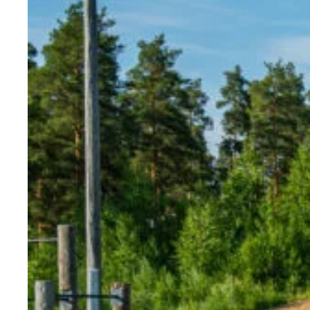
koskettamalla
ja
pyyhkäisemällä.