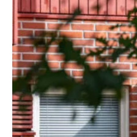
koskettamalla
ja
pyyhkäisemällä.