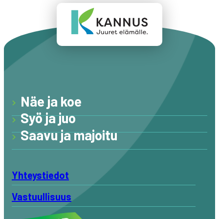
Näe ja koe
Syö ja juo
Saavu ja majoitu
Yhteystiedot
Vastuullisuus