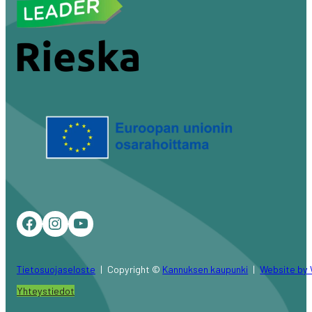
Facebook
Instagram
YouTube
Tietosuojaseloste
Copyright ©
Kannuksen kaupunki
Website by 
Yhteystiedot