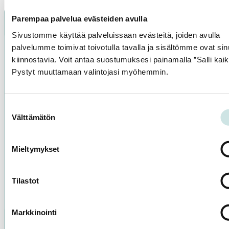
koskettamalla
ja
Parempaa palvelua evästeiden avulla
pyyhkäisemällä.
Sivustomme käyttää palveluissaan evästeitä, joiden avulla
palvelumme toimivat toivotulla tavalla ja sisältömme ovat sin
kiinnostavia. Voit antaa suostumuksesi painamalla ”Salli kaik
Näe ja koe
Pystyt muuttamaan valintojasi myöhemmin.
Syö ja juo
Saavu ja majoitu
Suostumuksen
Välttämätön
valinta
Yhteystiedot
Mieltymykset
Vastuullisuus
Tilastot
Markkinointi